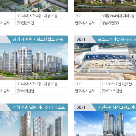
889세대, 지하 4층 ~ 지상 29층
규모
8개동 604세대, 자하 2층 
/시공사
(주)일군토건
발주처/시공사
경남기업(주)
2
광양 세미존 서희스타힐스 신축
2021
포스코케미칼 음극재 2
881세대, 지하 2층 ~ 지상 20층
규모
106,086㎡, 연 7만6천t
/시공사
(주)서희건설
발주처/시공사
(주)포스코건설
1
김해 주촌 일동 미라주 더 네스트
2021
시민공원삼정그린코아