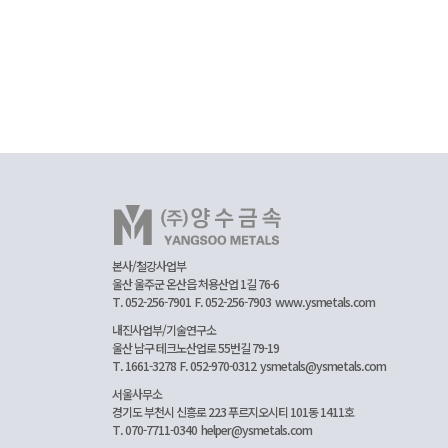
본사/철강사업부
울산 울주군 온산읍 처용산업 1길 76-6
T. 052-256-7901
F. 052-256-7903
www.ysmetals.com
내진사업부/기술연구소
울산 남구 테크노산업로 55번길 79-19
T. 1661-3278
F. 052-970-0312
ysmetals@ysmetals.com
서울사무소
경기도 부천시 신흥로 223 푸르지오시티 101동 1411호
T. 070-7711-0340
helper@ysmetals.com