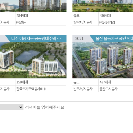
284세대
규모
450세대
/시공사
㈜일동
발주처/시공사
㈜삼정기업
1
나주 이창지구 공공임대주택 건립사업
2021
울산 율동지구 국민 임
150세대
규모
437세대
/시공사
한국토지주택공사(LH)
발주처/시공사
울산도시공사