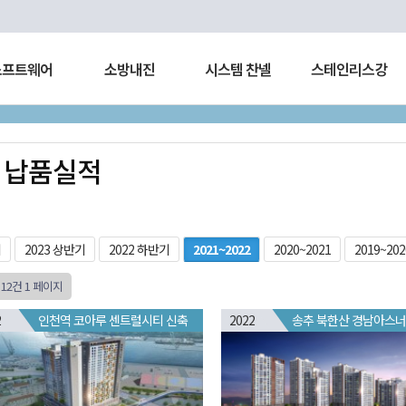
소프트웨어
소방내진
시스템 찬넬
스테인리스강
납품실적
체
2023 상반기
2022 하반기
2021~2022
2020~2021
2019~202
l 12건
1 페이지
2
인천역 코아루 센트럴시티 신축
2022
송추 북한산 경남아스너