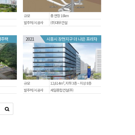
규모
총 연장 18km
발주처/시공사
(주)대우건설
대주택
2021
시흥시 장현지구 더 나은 프라자
규모
12,614m², 지하 3층 ~ 지상 8층
발주처/시공사
세일종합건설(주)