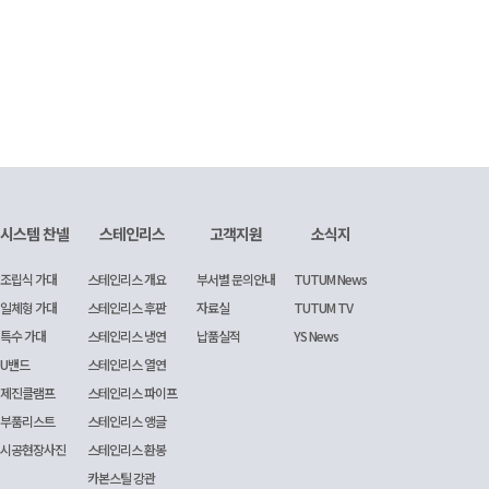
시스템 찬넬
스테인리스
고객지원
소식지
조립식 가대
스테인리스 개요
부서별 문의안내
TUTUM News
일체형 가대
스테인리스 후판
자료실
TUTUM TV
특수 가대
스테인리스 냉연
납품실적
YS News
U밴드
스테인리스 열연
제진클램프
스테인리스 파이프
부품리스트
스테인리스 앵글
시공현장사진
스테인리스 환봉
카본스틸 강관