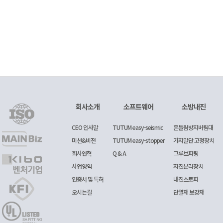
회사소개
소프트웨어
소방내진
CEO 인사말
TUTUM easy-seismic
흔들림방지버팀대
미션&비젼
TUTUM easy-stopper
가지말단 고정장치
회사연혁
Q & A
그루브피팅
사업영역
지진분리장치
인증서 및 특허
내진스토퍼
오시는길
단열재 보강재