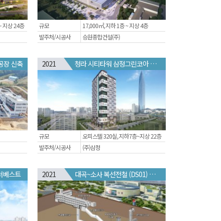
~ 지상 24층
규모
17,000㎡, 지하 1층 ~ 지상 4층
발주처/시공사
승원종합건설(주)
공장 신축
2021
청라 시티타워 삼정그린코아 더시티
규모
오피스텔 320실, 지하7층~지상 22층
발주처/시공사
(주)삼정
더베스트
2021
대곡~소사 복선전철 (DS01) 정거장