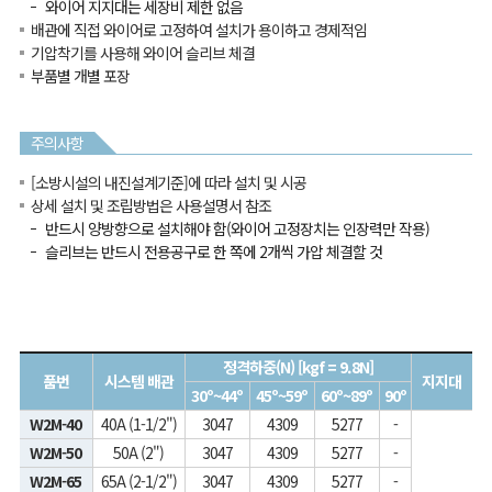
와이어 지지대는 세장비 제한 없음
배관에 직접 와이어로 고정하여 설치가 용이하고 경제적임
기압착기를 사용해 와이어 슬리브 체결
부품별 개별 포장
주의사항
[소방시설의 내진설계기준]에 따라 설치 및 시공
상세 설치 및 조립방법은 사용설명서 참조
반드시 양방향으로 설치해야 함(와이어 고정장치는 인장력만 작용)
슬리브는 반드시 전용공구로 한 쪽에 2개씩 가압 체결할 것
정격하중(N) [kgf = 9.8N]
품번
시스템 배관
지지대
30º~44º
45º~59º
60º~89º
90º
W2M-40
40A (1-1/2")
3047
4309
5277
-
W2M-50
50A (2")
3047
4309
5277
-
W2M-65
65A (2-1/2")
3047
4309
5277
-