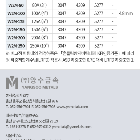
W2M-80
80A (3")
3047
4309
5277
-
W2M-100
100A (4")
3047
4309
5277
-
4.8mm
W2M-125
125A (5")
3047
4309
5277
-
W2M-150
150A (6")
3047
4309
5277
-
W2M-200
200A (8")
3047
4309
5277
-
W2M-250
250A (10")
3047
4309
5277
-
※ 비고정 버팀대의 정격하중은 「흔들림방지버팀대의 KFI인증기준」에 따라 최소파
※ 하중저항계수법(LRFD) 적용시 ASD 하중조합 0.7E 대비 LRFD 하중조합 1.0E를
본사/철강사업부
울산 울주군 온산읍 처용산업 1길 76-6
T. 052-256-7901
F. 052-256-7903
www.ysmetals.com
내진사업부/기술연구소
울산 남구 테크노산업로 55번길 79-19
T. 1661-3278
F. 052-970-0312
ysmetals@ysmetals.com
서울사무소