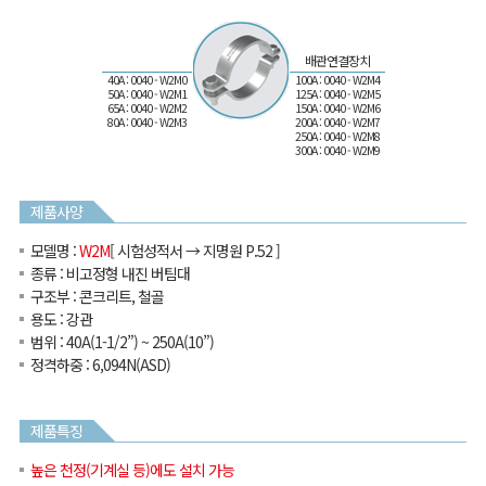
배관연결장치
40A : 0040 - W2M0
100A : 0040 - W2M4
50A : 0040 - W2M1
125A : 0040 - W2M5
65A : 0040 - W2M2
150A : 0040 - W2M6
80A : 0040 - W2M3
200A : 0040 - W2M7
250A : 0040 - W2M8
300A : 0040 - W2M9
제품사양
모델명
:
W2M
[ 시험성적서 → 지명원 P.52 ]
종류
: 비고정형 내진 버팀대
구조부
: 콘크리트, 철골
용도
: 강관
범위
: 40A(1-1/2”) ~ 250A(10”)
정격하중
: 6,094N(ASD)
제품특징
높은 천정(기계실 등)에도 설치 가능