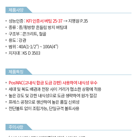
제품사양
성능인증
:
KFI 인증서 버팀 25-37
→ 지명원 P.35
종류
: 종/횡방향 흔들림 방지 버팀대
구조부
: 콘크리트, 철골
용도
: 강관
범위
: 40A(1-1/2”) ~ 100A(4”)
지지대
: KS D 3503
제품특징
PosMAC(고내식 합금 도금 강판) 사용하여 내식성 우수
세대 및 복도 배관과 천장 사이 거리가 협소한 상황에 적용
높은 강도 및 강한 내식성으로 도금 생략하여 원가 절감
프레스 공정으로 생산하여 높은 품질 신뢰성
전단볼트 없이 조립가능, 단일규격 볼트사용
주의사항