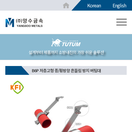
Korean
English
설계부터 제품까지 소방내진의 가장 쉬운 솔루션
B6P 저층고형 종/횡방향 흔들림 방지 버팀대