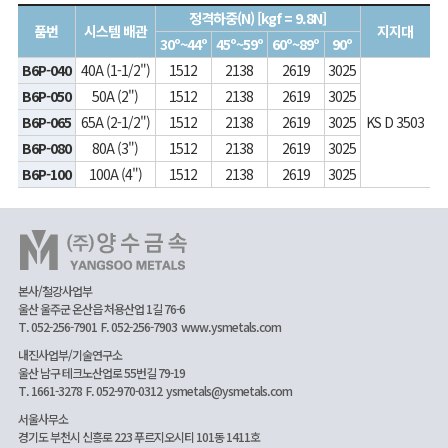
정격하중(N) [kgf = 9.8N]
품번
시스템 배관
지지대
30º~44º
45º~59º
60º~89º
90º
B6P-040
40A (1-1/2")
1512
2138
2619
3025
B6P-050
50A (2")
1512
2138
2619
3025
B6P-065
65A (2-1/2")
1512
2138
2619
3025
KS D 3503
B6P-080
80A (3")
1512
2138
2619
3025
B6P-100
100A (4")
1512
2138
2619
3025
본사/철강사업부
울산 울주군 온산읍 처용산업 1길 76-6
T. 052-256-7901
F. 052-256-7903
www.ysmetals.com
내진사업부/기술연구소
울산 남구 테크노산업로 55번길 79-19
T. 1661-3278
F. 052-970-0312
ysmetals@ysmetals.com
서울사무소
경기도 부천시 신흥로 223 푸르지오시티 101동 1411호